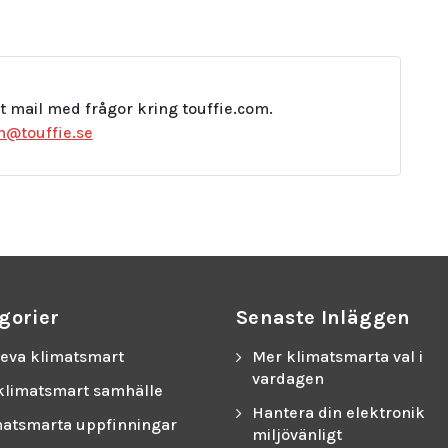
t mail med frågor kring touffie.com.
in@touffie.se
gorier
Senaste Inläggen
leva klimatsmart
Mer klimatsmarta val i
vardagen
 klimatsmart samhälle
Hantera din elektronik
matsmarta uppfinningar
miljövänligt