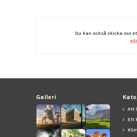
Du kan också skicka oss et
el
Galleri
Kate
Att 
Ett
Kli