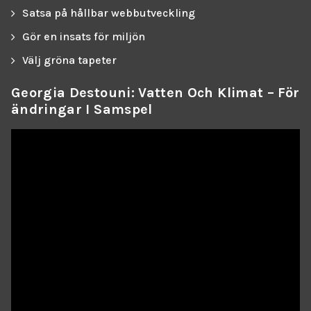
Satsa på hållbar webbutveckling
Gör en insats för miljön
Välj gröna tapeter
Georgia Destouni: Vatten Och Klimat – För
Ändringar I Samspel