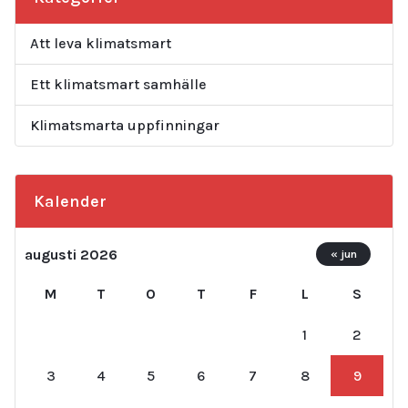
Att leva klimatsmart
Ett klimatsmart samhälle
Klimatsmarta uppfinningar
Kalender
augusti 2026
« jun
M
T
O
T
F
L
S
1
2
3
4
5
6
7
8
9